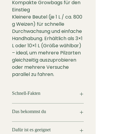
Kompakte Growbags für den
Einstieg
Kleinere Beutel (je 1 L / ca. 800
g Weizen) für schnelle
Durchwachsung und einfache
Handhabung. Erhältlich als 3×1
L oder 10×1 L (Größe wählbar)
– ideal, um mehrere Pilzarten
gleichzeitig auszuprobieren
oder mehrere Versuche
parallel zu fahren.
Schnell-Fakten
Schwierigkeit:
Einsteiger
Das bekommst du
Zeit bis zur Durchwachsung: 8–12
Tage
Growbags mit je 1 L / ca. 800 g
Ertrag: beimpft ca. 10 L
Dafür ist es geeignet
sterilem Weizen, 0,2 µm Mikrofilter
Fruchtungssubstrat