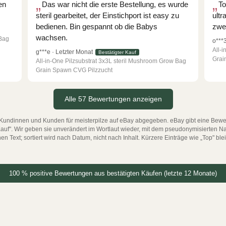
en
Das war nicht die erste Bestellung, es wurde
To
r
a
steril gearbeitet, der Einstichport ist easy zu
ultr
m
bedienen. Bin gespannt ob die Babys
zwei
m
wachsen.
 Bag
o***
All-
g***e · Letzter Monat
Bestätigter Kauf
Grai
All-in-One Pilzsubstrat 3x3L steril Mushroom Grow Bag
Grain Spawn CVG Pilzzucht
Alle 57 Bewertungen anzeigen
ndinnen und Kunden für meisterpilze auf eBay abgegeben. eBay gibt eine Bewertun
r Kauf". Wir geben sie unverändert im Wortlaut wieder, mit dem pseudonymisierten
 Text; sortiert wird nach Datum, nicht nach Inhalt. Kürzere Einträge wie „Top" ble
100 % positive Bewertungen aus bestätigten Käufen (letzte 12 Monate)
Öffnungszeiten