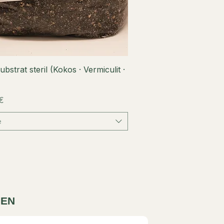
Schnellansicht
bstrat steril (Kokos · Vermiculit ·
€
e
DEN