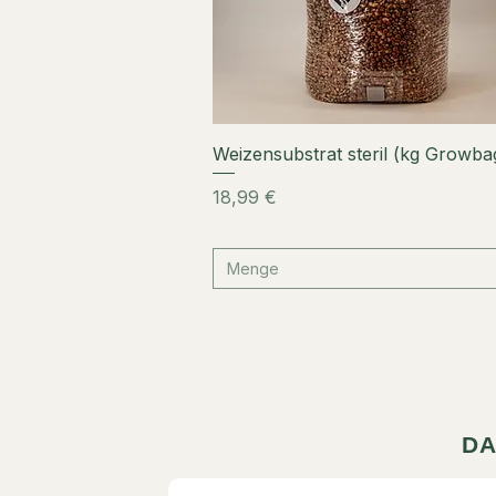
Schnellansicht
Weizen­substrat steril (kg Grow­ba
Preis
18,99 €
Menge
DA