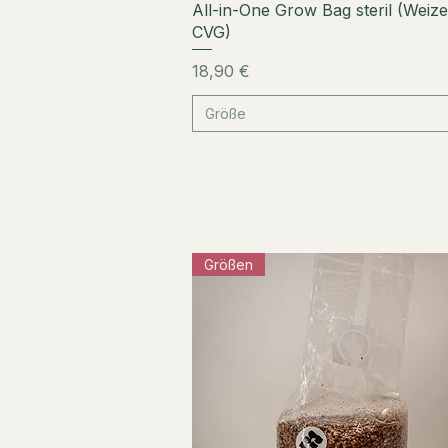
Schnellansicht
All-in-One Grow Bag steril (Weiz
CVG)
Preis
18,90 €
Größe
Größen