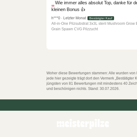
Wie immer alles absolut Top, danke für d
kleinen Bonus 👍
h***0 · Letzter Monat
Bestätigter Kauf
All-in-One Pilzsubstrat 3x3L steril Mushroom Grow
Grain Spawn CVG Pilzzucht
Woher diese Bewertungen stammen: Alle wurden von Ku
jede hier gezeigte trägt dort den Vermerk „Bestätigte
jüngsten von 81 Bewertungen mit mindestens 40 Zeichen
und beschönigen nichts. Stand: 30.07.2026.
Pommernstraße 13a