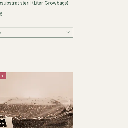
Schnellansicht
­substrat steril (Liter Grow­bags)
 €
e
en