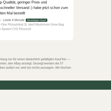
p Qualität, geringer Preis und
aschneller Versand :) habe jetzt schon zum
ten Mal bestellt
3 · Letzte 6 Monate
Bestätigter Kauf
in-One Pilzsubstrat 3L steril Mushroom Grow Bag
n Spawn CVG Pilzzucht
g nur für einen tatsächlich getätigten Kauf frei —
 Namen, den eBay anzeigt. Gezeigt werden die 57
iben außen vor, weil sie nichts aussagen. Wir löschen
Impressum