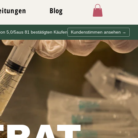
eitungen
Blog
ion 5,0/5
aus 81 bestätigten Käufen
Kundenstimmen ansehen →
TRAT