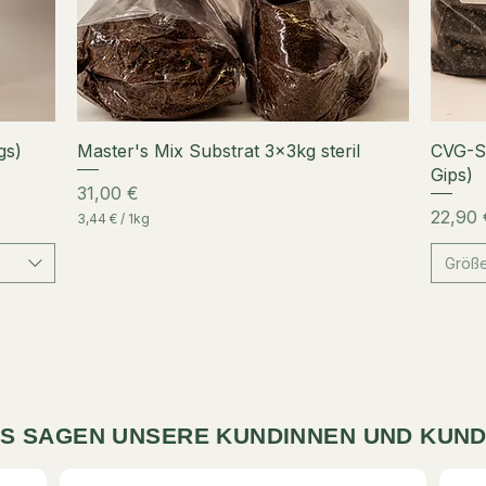
Schnellansicht
gs)
Master's Mix Substrat 3x3kg steril
CVG-Su
Gips)
Preis
31,00 €
Preis
22,90 
3,44 €
/
1kg
3
,
Größ
4
4
€
p
r
o
1
K
i
S SAGEN UNSERE KUNDINNEN UND KUN
l
o
g