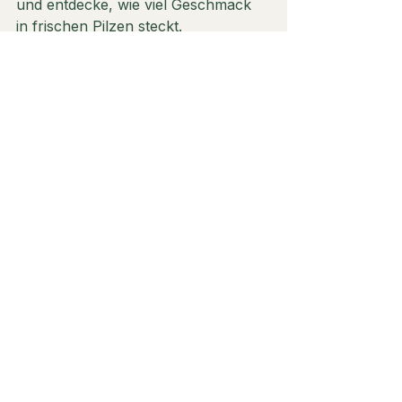
und entdecke, wie viel Geschmack 
in frischen Pilzen steckt.
Nachhaltigkeit im Fokus
Nachhaltigkeit ist uns wichtig! Wir 
setzen auf ressourcenschonende 
Anbaumethoden und arbeiten ohne 
Wachstumsbeschleuniger und ohne 
synthetische Zusätze. Unser Ziel ist 
es, die Natur zu respektieren und 
gleichzeitig köstliche Pilze zu 
produzieren. Wir glauben, dass jede 
und jeder einen Beitrag leisten kann 
– sei es durch den Kauf regionaler 
Produkte oder durch den eigenen 
Anbau von Pilzen zu Hause.