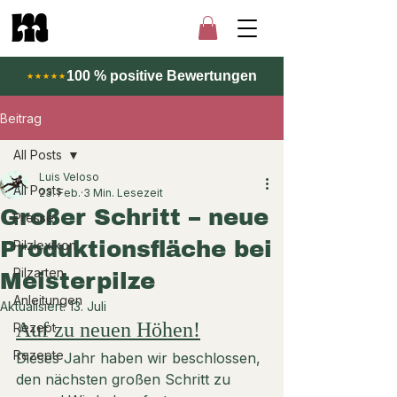
100 % positive Bewertungen
★★★★★
Beitrag
All Posts
Luis Veloso
All Posts
23. Feb.
3 Min. Lesezeit
Großer Schritt – neue
Presse
Produktionsfläche bei
Pilzlexikon
Pilzarten
Meisterpilze
Anleitungen
Aktualisiert:
13. Juli
Auf zu neuen Höhen!
Rezept
Rezepte
Dieses Jahr haben wir beschlossen, 
den nächsten großen Schritt zu 