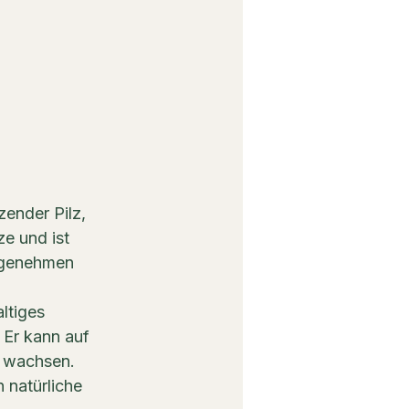
zender Pilz, 
e und ist 
angenehmen 
ltiges 
 Er kann auf 
n wachsen.
 natürliche 