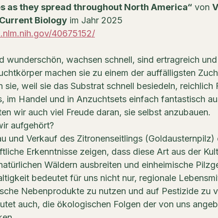
s as they spread throughout North America“
 von 
V
Current Biology
 im Jahr 2025 
i.nlm.nih.gov/40675152/
nd wunderschön, wachsen schnell, sind ertragreich und k
uchtkörper machen sie zu einem der auffälligsten Zucht
 sie, weil sie das Substrat schnell besiedeln, reichlich
s, im Handel und in Anzuchtsets einfach fantastisch a
ten wir auch viel Freude daran, sie selbst anzubauen.
ir aufgehört?
 und Verkauf des Zitronenseitlings (Goldausternpilz) e
tliche Erkenntnisse zeigen, dass diese Art aus der Kult
 natürlichen Wäldern ausbreiten und einheimische Pilz
tigkeit bedeutet für uns nicht nur, regionale Lebensmit
ische Nebenprodukte zu nutzen und auf Pestizide zu v
utet auch, die ökologischen Folgen der von uns angeb
ken.