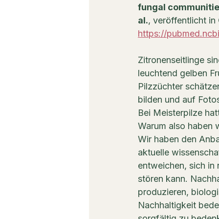
fungal communitie
al.
, veröffentlicht in 
https://pubmed.ncb
Zitronenseitlinge si
leuchtend gelben Fr
Pilzzüchter schätzen
bilden und auf Foto
Bei Meisterpilze hat
Warum also haben w
Wir haben den Anbau
aktuelle wissenschaf
entweichen, sich in
stören kann. Nachhal
produzieren, biolog
Nachhaltigkeit bede
sorgfältig zu beden