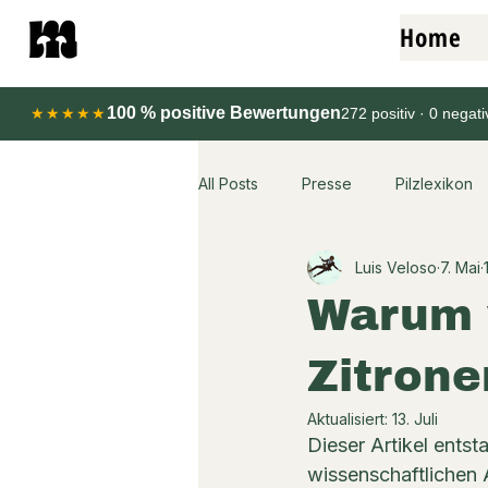
Home
100 % positive Bewertungen
★★★★★
272 positiv · 0 negat
All Posts
Presse
Pilzlexikon
Luis Veloso
7. Mai
Warum w
Zitrone
Aktualisiert:
13. Juli
Dieser Artikel ents
wissenschaftlichen 