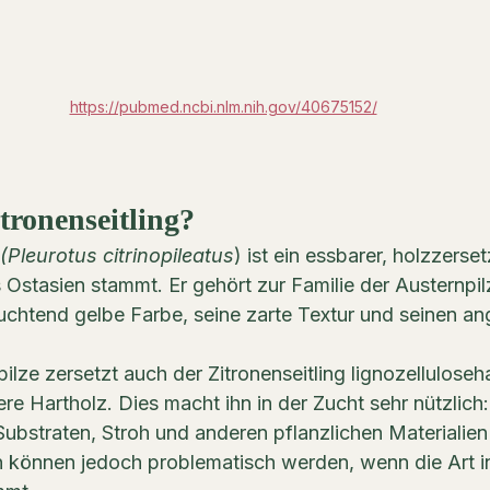
https://pubmed.ncbi.nlm.nih.gov/40675152/
itronenseitling?
(Pleurotus citrinopileatus
) ist ein essbarer, holzzerset
 Ostasien stammt. Er gehört zur Familie der Austernpilz
euchtend gelbe Farbe, seine zarte Textur und seinen 
lze zersetzt auch der Zitronenseitling lignozelluloseha
re Hartholz. Dies macht ihn in der Zucht sehr nützlich:
ubstraten, Stroh und anderen pflanzlichen Materialie
 können jedoch problematisch werden, wenn die Art in