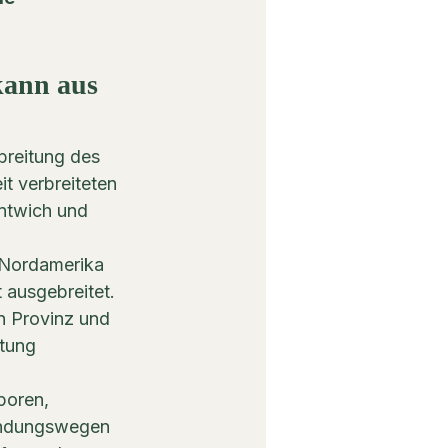
kann aus 
breitung des 
t verbreiteten 
entwich und 
 Nordamerika 
 ausgebreitet. 
n Provinz und 
tung 
poren, 
indungswegen 