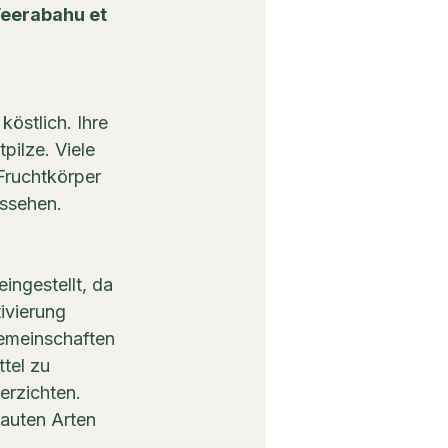
eerabahu et 
östlich. Ihre 
pilze. Viele 
 Fruchtkörper 
ussehen.
ingestellt, da 
ivierung 
gemeinschaften 
tel zu 
erzichten. 
auten Arten 