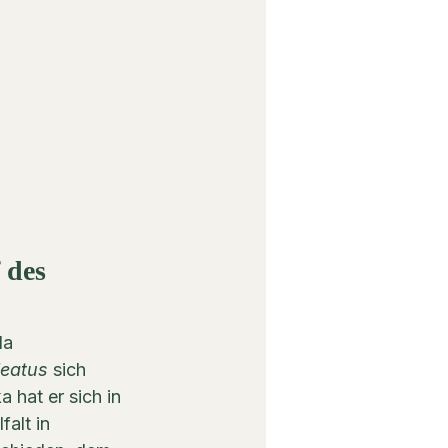
 des 
da 
leatus
 sich 
 hat er sich in 
alt in 