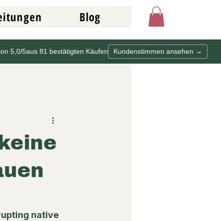
eitungen
Blog
ion 5,0/5
aus 81 bestätigten Käufen
Kundenstimmen ansehen →
 keine
auen
upting native 